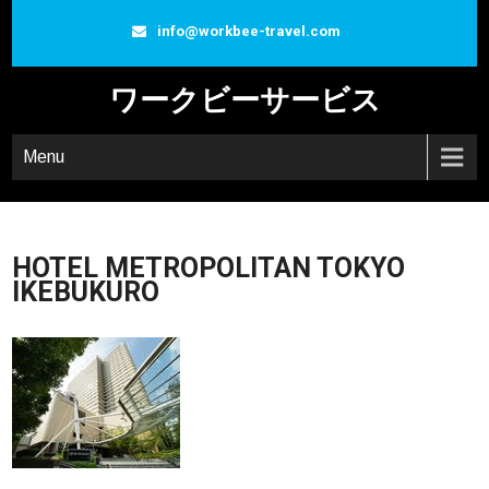
info@workbee-travel.com
ワークビーサービス
Menu
HOTEL METROPOLITAN TOKYO
IKEBUKURO