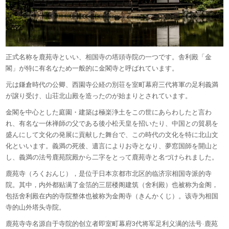
正式名称を鹿苑寺といい、相国寺の塔頭寺院の一つです。舎利殿「
金
閣」が特に有名なため一般的に金閣寺と呼ばれています。
元は鎌倉時代の公卿、
西園寺公経の別荘を室町幕府三代将軍の足利義満
が譲り受け、
山荘北山殿を造ったのが始まりとされています。
金閣を中心とした庭園・
建築は極楽浄土をこの世にあらわしたと言わ
れ、
有名な一休禅師の父である後小松天皇を招いたり、
中国との貿易を
盛んにして文化の発展に貢献した舞台で、
この時代の文化を特に北山文
化といいます。義満の死後、
遺言によりお寺となり、夢窓国師を開山と
し、
義満の法号鹿苑院殿から二字をとって鹿苑寺と名づけられました。
鹿苑寺（ろくおんじ），是位于日本京都市北区的临济宗相国寺派的
寺
院。其中，内外都贴满了金箔的三层楼阁建筑（舍利殿）
也被称为金阁，
包括舍利殿在内的寺院整体也被称为金阁寺（
きんかくじ）。该寺为相国
寺的山外塔头寺院。
鹿苑寺寺名源自于寺院的创立者即室町幕府3代将军足利义满的法号
·鹿苑