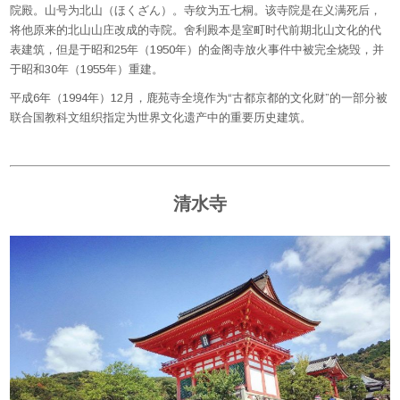
院殿。山号为北山（ほくざん）。寺纹为五七桐。
该寺院是在义满死后，
将他原来的北山山庄改成的寺院。
舍利殿本是室町时代前期北山文化的代
表建筑，但是于昭和25年（
1950年）的金阁寺放火事件中被完全烧毁，并
于昭和30年（1
955年）重建。
平成6年（1994年）12月，鹿苑寺全境作为“
古都京都的文化财”
的一部分被
联合国教科文组织指定为世界文化遗产中的重要历史建筑
。
清水寺