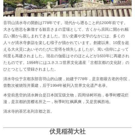
音羽山清水寺の開創は778年です。現代から遡ること約1200年前
です。
大きな慈悲を象徴する観音さまの霊場として、
古くから庶民に開かれ幅
広い層から親しまれてきました。
古い史書や文学のなかには、
多くの
人々が清水寺参詣を楽しむ様子が描かれています。
創建以来、10度を超
える大火災にあいそのたびに堂塔を焼失しま
したが、篤い信仰によって
何度も再建されました。
現在の伽藍はそのほとんどが1633年に再建され
たものです。1
994年にはユネスコ世界文化遺産「古都京都の文化財」
の
ひとつとして登録されました。
清水寺位于京都东部音羽山的山腰，始建于778年，
是京都最古老的寺院，
曾数次被烧毁并重建，后于1994年被列入
世界文化遗产名录。
本堂前悬空的清水舞台是日本国宝级文物，四周绿树环抱，
春季时樱花烂
漫，是京都的赏樱名所之一，秋季时红枫飒爽，
又是赏枫胜地。
清水寺的茶艺名列京都之首。
伏見稲荷大社