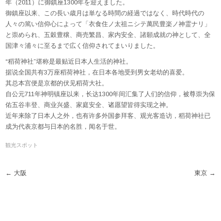
年（2011）に御鎮座1300年を迎えました。
御鎮座以来、この長い歳月は単なる時間の経過ではなく、時代時代の
人々の篤い信仰心によって「衣食住ノ太祖ニシテ萬民豊楽ノ神霊ナリ」
と崇められ、五穀豊穣、商売繁昌、家内安全、諸願成就の神として、全
国津々浦々に至るまで広く信仰されてまいりました。
“稻荷神社”堪称是最贴近日本人生活的神社。
据说全国共有3万座稻荷神社，在日本各地受到男女老幼的喜爱。
其总本宫便是京都的伏见稻荷大社。
自公元711年神明镇座以来，长达1300年间汇集了人们的信仰，被尊崇为保
佑五谷丰登、商业兴盛、家庭安全、诸愿望皆得实现之神。
近年来除了日本人之外，也有许多外国参拜客、观光客造访，稻荷神社已
成为代表京都与日本的名胜，闻名于世。
観光スポット
Post
←
大阪
東京
→
navigation