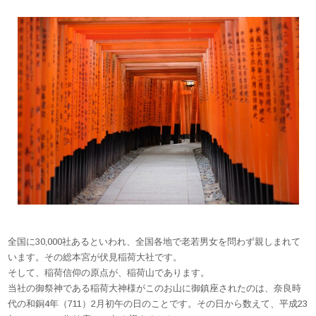
全国に30,000社あるといわれ、全国各地で老若男女を問わず親しまれて
います。その総本宮が伏見稲荷大社です。
そして、稲荷信仰の原点が、稲荷山であります。
当社の御祭神である稲荷大神様がこのお山に御鎮座されたのは、奈良時
代の和銅4年（711）2月初午の日のことです。その日から数えて、平成23